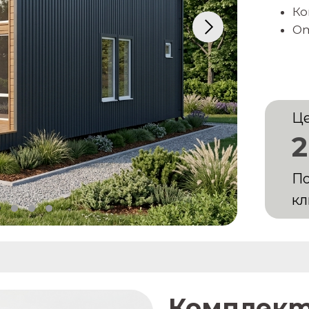
Ко
О
Ц
2
По
к
Комплек