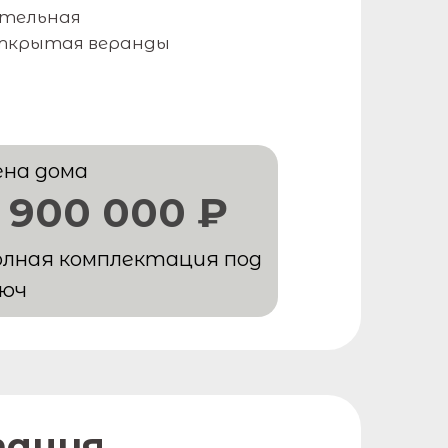
тельная
ткрытая веранды
ена дома
 900 000 ₽
лная комплектация под
люч
тация