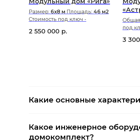
Модульный дом «Рига»
Моду
«Аст
Размер:
6x8 м
Площадь:
46 м2
Стоимость под ключ -
Общая
под кл
2 550 000
р.
3 30
Какие основные характери
Какое инженерное оборуд
домокомплект?