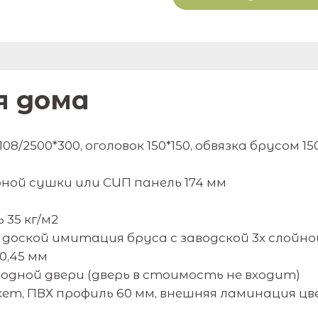
я дома
2500*300, оголовок 150*150, обвязка брусом 150
д
ной сушки или СИП панель 174 мм
35 кг/м2
оской имитация бруса с заводской 3х слойной
0,45 мм
одной двери (дверь в стоимость не входит)
кет, ПВХ профиль 60 мм, внешняя ламинация 