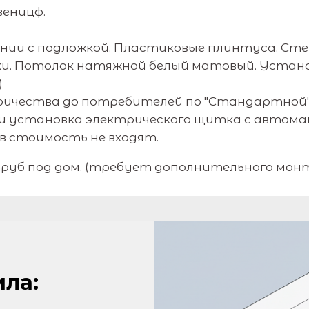
веницф.
ании с подложкой. Пластиковые плинтуса. Ст
ски. Потолок натяжной белый матовый. Уста
)
ричества до потребителей по "Стандартной"
 и установка электрического щитка с автомат
 стоимость не входят.
руб под дом. (требует дополнительного мон
ла: