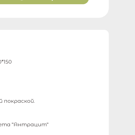
*150
 покраской.
цвета "Антрацит"