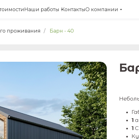
стоимости
Наши работы
Контакты
О компании
его проживания
/
Барн - 40
Ба
Небол
Г
1
а
1
С
Ку