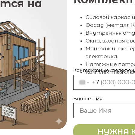
тся на
Силовой каркас и
Фасад (металл К
Внутренняя отде
Окна, входная дв
Монтаж инженер
электрика.
Натяжные пото
Контактные телефон
Комплект выключ
+7
Вааше имя
НУЖНА 