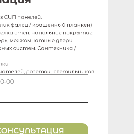
з СИП панелей.
лик фальц / крашенный планкен)
лка стен, напольное покрытие.
ерь, межкомнатные двери.
ных систем. Сантехника /
лки
ателей, розеток , светильников.
КОНСУЛЬТАЦИЯ