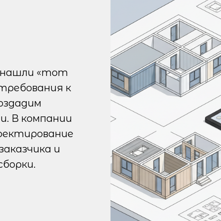
е нашли «тот
 требования к
оздадим
и. В компании
оектирование
заказчика и
сборки.