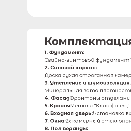
Комплектаци
1. Фундамент:
Полная
Свайно-винтовой фундамент 108/
2. Силовой каркас:
комплектация по
Доска сухая строганная камер
3. Утепление и шумоизоляция.
ключ
Минеральная вата плотность 
4. Фасад
Фронтоны отделаны д
5. Кровля
Металл "Клик-фальц" 
6. Входная дверь:
Установка вх
7. Окна:
2х камерный стеклопа
8. Пол веранды: