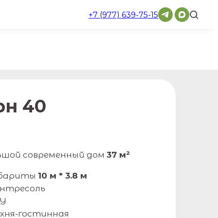
+7 (977) 639-75-15
рн 40
ьшой современный дом
37 м²
абариты
10 м * 3.8 м
нтресоль
У
хня-гостинная