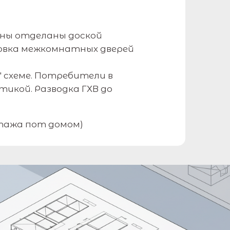
ены отделаны доской
новка межкомнатных дверей
 схеме. Потребители в
икой. Разводка ГХВ до
тажа пот домом)