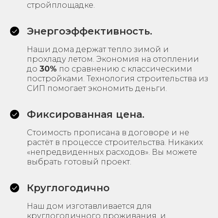
стройплощадке.
Энергоэффективность.
Наши дома держат тепло зимой и
прохладу летом. Экономия на отоплении
до
30%
по сравнению с классическими
постройками. Технология строительства из
СИП помогает экономить деньги.
Фиксированная цена.
Стоимость прописана в договоре и не
Нужна
растёт в процессе строительства. Никаких
«непредвиденных расходов». Вы можете
консультация
выбрать готовый проект.
специалиста?
Круглогодично
Оставьте заявку и мы свяжемся
с вами в ближайшее время
Наш дом изготавливается для
круглогодичного проживания. и