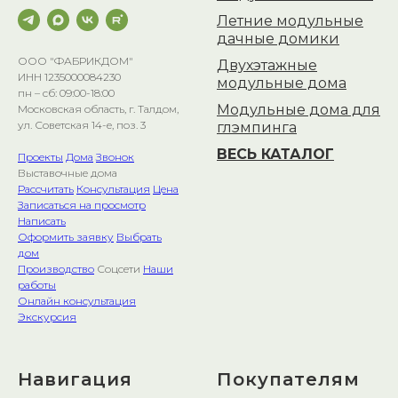
Летние модульные
дачные домики
ООО "ФАБРИКДОМ"
Двухэтажные
ИНН 1235000084230
модульные дома
пн – сб: 09:00-18:00
Модульные дома для
Московская область, г. Талдом,
ул. Советская 14-е, поз. 3
глэмпинга
ВЕСЬ КАТАЛОГ
Проекты
Дома
Звонок
Выставочные дома
Рассчитать
Консультация
Цена
Записаться на просмотр
Написать
Оформить заявку
Выбрать
дом
Производство
Соцсети
Наши
работы
Онлайн консультация
Экскурсия
Навигация
Покупателям