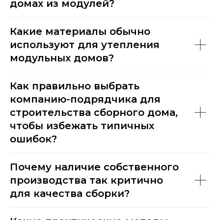
домах из модулей?
Какие материалы обычно
используют для утепления
модульных домов?
Как правильно выбрать
компанию-подрядчика для
строительства сборного дома,
+7
чтобы избежать типичных
ошибок?
Я даю
согласие на обработку
персональных данных в соответствии
с
политикой конфиденциальности
Почему наличие собственного
производства так критично
Отправить
для качества сборки?