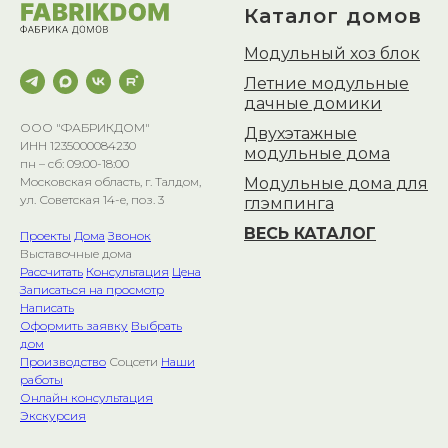
Каталог домов
Модульный хоз блок
Летние модульные
дачные домики
ООО "ФАБРИКДОМ"
Двухэтажные
ИНН 1235000084230
модульные дома
пн – сб: 09:00-18:00
Модульные дома для
Московская область, г. Талдом,
ул. Советская 14-е, поз. 3
глэмпинга
ВЕСЬ КАТАЛОГ
Проекты
Дома
Звонок
Выставочные дома
Рассчитать
Консультация
Цена
Записаться на просмотр
Написать
Оформить заявку
Выбрать
дом
Производство
Соцсети
Наши
работы
Онлайн консультация
Экскурсия