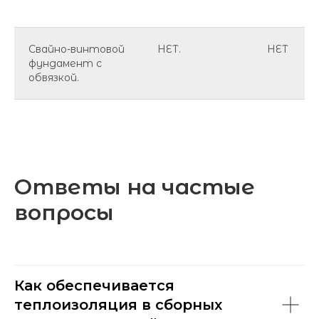
Свайно-винтовой
НЕТ.
НЕТ
фундамент с
обвязкой.
Нужна
консультация
специалиста?
Оставьте заявку и мы свяжемся
Ответы на частые
с вами в ближайшее время
вопросы
Как обеспечивается
теплоизоляция в сборных