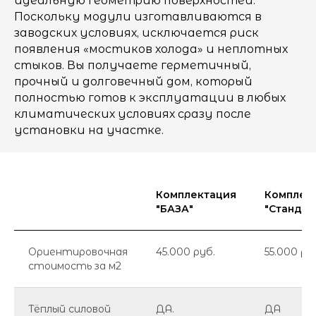
идеальную геометрию поверхностей.
Поскольку модули изготавливаются в
заводских условиях, исключается риск
появления «мостиков холода» и неплотных
стыков. Вы получаете герметичный,
прочный и долговечный дом, который
полностью готов к эксплуатации в любых
климатических условиях сразу после
установки на участке.
Комплектация
Комплек
"БАЗА"
"Стандар
Ориентировочная
45.000 руб.
55.000 ру
стоимость за м2
Тёплый силовой
ДА.
ДА