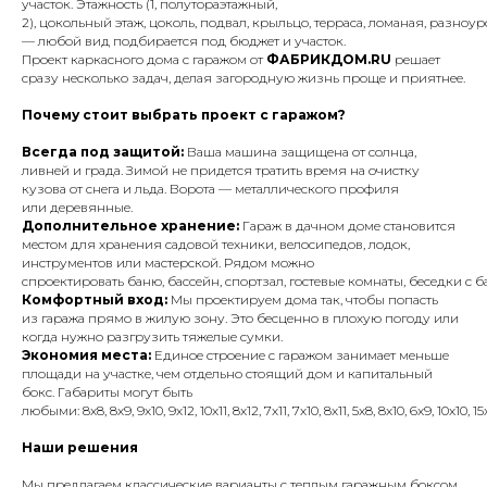
участок. Этажность (1, полутораэтажный,
2), цокольный этаж, цоколь, подвал, крыльцо, терраса, ломаная, разно
— любой вид подбирается под бюджет и участок.
Проект каркасного дома с гаражом от
ФАБРИКДОМ.RU
решает
сразу несколько задач, делая загородную жизнь проще и приятнее.
Почему стоит выбрать проект с гаражом?
Всегда под защитой:
Ваша машина защищена от солнца,
ливней и града. Зимой не придется тратить время на очистку
кузова от снега и льда. Ворота — металлического профиля
или деревянные.
Дополнительное хранение:
Гараж в дачном доме становится
местом для хранения садовой техники, велосипедов, лодок,
инструментов или мастерской. Рядом можно
спроектировать баню, бассейн, спортзал, гостевые комнаты, беседки с 
Комфортный вход:
Мы проектируем дома так, чтобы попасть
из гаража прямо в жилую зону. Это бесценно в плохую погоду или
когда нужно разгрузить тяжелые сумки.
Экономия места:
Единое строение с гаражом занимает меньше
площади на участке, чем отдельно стоящий дом и капитальный
бокс. Габариты могут быть
любыми: 8х8, 8х9, 9х10, 9х12, 10х11, 8х12, 7х11, 7х10, 8х11, 5х8, 8x10, 6x9, 10x10, 15х15
Наши решения
Мы предлагаем классические варианты с теплым гаражным боксом,