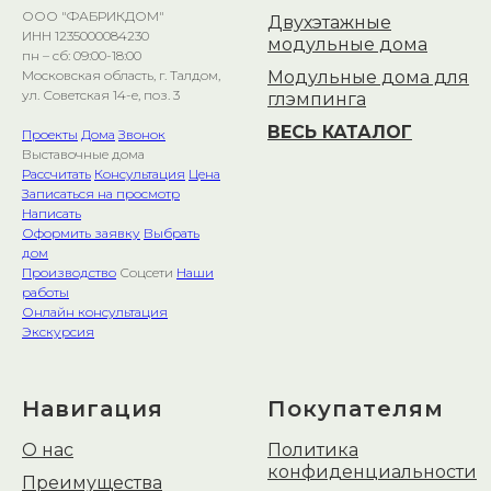
ООО "ФАБРИКДОМ"
Двухэтажные
ИНН 1235000084230
модульные дома
пн – сб: 09:00-18:00
Модульные дома для
Московская область, г. Талдом,
ул. Советская 14-е, поз. 3
глэмпинга
ВЕСЬ КАТАЛОГ
Проекты
Дома
Звонок
Выставочные дома
Рассчитать
Консультация
Цена
Записаться на просмотр
Написать
Оформить заявку
Выбрать
дом
Производство
Соцсети
Наши
работы
Онлайн консультация
Экскурсия
Навигация
Покупателям
О нас
Политика
конфиденциальности
Преимущества