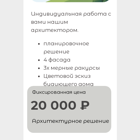
Индивидуальная работа с
вами нашим
Нужна
архитектором.
консультация
планировочное
специалиста?
решение
Оставьте заявку и мы свяжемся
4 фасада
с вами в ближайшее время
3х мерные ракурсы
Цветовой эскиз
будующего дома
Фиксированная цена
20 000 ₽
Архитектурное решение