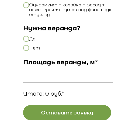
Фундамент + коробка + фасад +
инженерия + внутри под финишную
отделку
Нужна веранда?
Да
Нет
Площадь веранды, м²
Итого:
0
руб.*
Оставить заявку