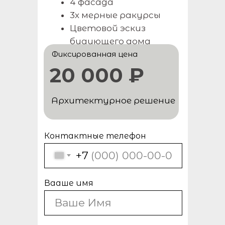
4 фасада
3х мерные ракурсы
Цветовой эскиз
Нужна
будующего дома
консультация
Фиксированная цена
20 000 ₽
специалиста?
Оставьте заявку и мы свяжемся
с вами в ближайшее время
Архитектурное решение
Контактные телефон
+7
Вааше имя