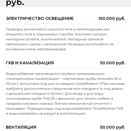
руб.
ЭЛЕКТРИЧЕСТВО ОСВЕЩЕНИЕ
150.000 руб.
Проводка выполняется скрытого типа в металлорукаве или
открытого типа в пластиковых коробах. Комплект силовых
накладных розеток, выключателей. Накладные трековые
светильники. Щиток с автоматикой. Разводка выполняется на
основании схемы электровыводов
ГХВ И КАНАЛИЗАЦИЯ
50.000 руб.
Водоснабжение производится трубами армированного
полипропилена. Канализация – пластиковые трубы сечением 50 и
110 мм с выпусками под дом от каждого потребителя. *(При монтаже
требуется дополнительно соединение всех отводов в 1н под домом
с дальнейшим отводом в септик.) Для ввода в дом воды
смонтирована труба ПНД 35 с фитингом для тёплого кабеля в
пределах силового каркаса. Фильтр механической отчистки с
катриджем. Подводка воды под водонагреватель. Потребители ГХВ
и водонагреватель не входит в комплектацию.
ВЕНТИЛЯЦИЯ
50.000 руб.