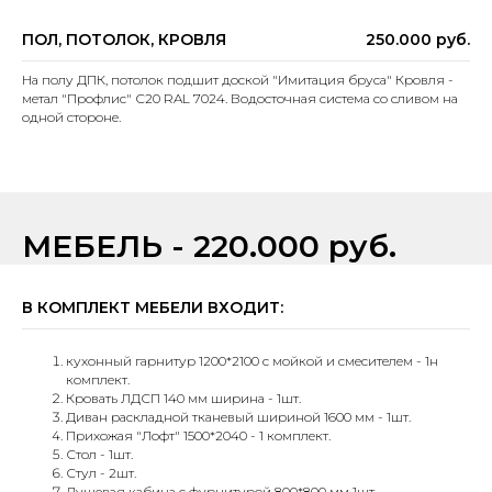
ПОЛ, ПОТОЛОК, КРОВЛЯ
250.000 руб.
На полу ДПК, потолок подшит доской "Имитация бруса" Кровля -
метал "Профлис" С20 RAL 7024. Водосточная система со сливом на
одной стороне.
МЕБЕЛЬ - 220.000 руб.
В КОМПЛЕКТ МЕБЕЛИ ВХОДИТ:
кухонный гарнитур 1200*2100 с мойкой и смесителем - 1н
комплект.
Кровать ЛДСП 140 мм ширина - 1шт.
Диван раскладной тканевый шириной 1600 мм - 1шт.
Прихожая "Лофт" 1500*2040 - 1 комплект.
Стол - 1шт.
Стул - 2шт.
Душевая кабина с фурнитурой 800*800 мм 1шт.