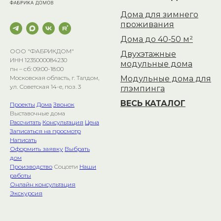
Дома для зимнего
проживания
Дома до 40-50 м²
ООО "ФАБРИКДОМ"
Двухэтажные
ИНН 1235000084230
модульные дома
пн – сб: 09:00-18:00
Модульные дома для
Московская область, г. Талдом,
ул. Советская 14-е, поз. 3
глэмпинга
ВЕСЬ КАТАЛОГ
Проекты
Дома
Звонок
Выставочные дома
Рассчитать
Консультация
Цена
Записаться на просмотр
Написать
Оформить заявку
Выбрать
дом
Производство
Соцсети
Наши
работы
Онлайн консультация
Экскурсия